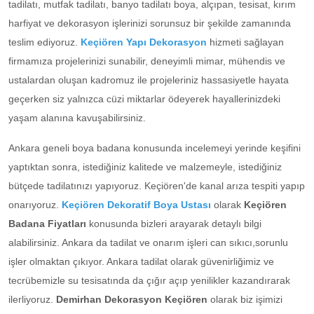
tadilatı, mutfak tadilatı, banyo tadilatı boya, alçıpan, tesisat, kırım
harfiyat ve dekorasyon işlerinizi sorunsuz bir şekilde zamanında
teslim ediyoruz.
Keçiören Yapı Dekorasyon
hizmeti sağlayan
firmamıza projelerinizi sunabilir, deneyimli mimar, mühendis ve
ustalardan oluşan kadromuz ile projeleriniz hassasiyetle hayata
geçerken siz yalnızca cüzi miktarlar ödeyerek hayallerinizdeki
yaşam alanına kavuşabilirsiniz.
Ankara geneli boya badana konusunda incelemeyi yerinde keşifini
yaptıktan sonra, istediğiniz kalitede ve malzemeyle, istediğiniz
bütçede tadilatınızı yapıyoruz. Keçiören'de kanal arıza tespiti yapıp
onarıyoruz.
Keçiören Dekoratif Boya
Ustası
olarak
Keçiören
Badana Fiyatları
konusunda bizleri arayarak detaylı bilgi
alabilirsiniz. Ankara da tadilat ve onarım işleri can sıkıcı,sorunlu
işler olmaktan çıkıyor. Ankara tadilat olarak güvenirliğimiz ve
tecrübemizle su tesisatında da çığır açıp yenilikler kazandırarak
ilerliyoruz.
Demirhan Dekorasyon Keçiören
olarak biz işimizi