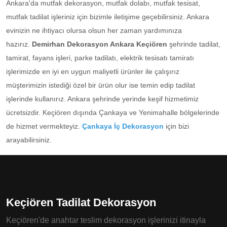
Ankara'da mutfak dekorasyon, mutfak dolabı, mutfak tesisat,
mutfak tadilat işleriniz için bizimle iletişime geçebilirsiniz. Ankara
evinizin ne ihtiyacı olursa olsun her zaman yardımınıza
hazırız.
Demirhan Dekorasyon Ankara Keçiören
şehrinde tadilat,
tamirat, fayans işleri, parke tadilatı, elektrik tesisatı tamiratı
işlerimizde en iyi en uygun maliyetli ürünler ile çalışırız
müşterimizin istediği özel bir ürün olur ise temin edip tadilat
işlerinde kullanırız. Ankara şehrinde yerinde keşif hizmetimiz
ücretsizdir. Keçiören dışında Çankaya ve Yenimahalle bölgelerinde
de hizmet vermekteyiz.
Çankaya İç Dekorasyon
için bizi
arayabilirsiniz.
Keçiören Tadilat Dekorasyon
Keçiören'de anahtar teslim dekorasyon işlerinizi itinayla