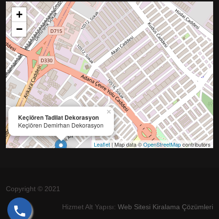
+
−
×
Keçiören Tadilat Dekorasyon
Keçiören Demirhan Dekorasyon
Leaflet
| Map data ©
OpenStreetMap
contributors
Copyright © 2021
Hizmet Alt Yapısı:
Web Sitesi Kiralama Çözümleri