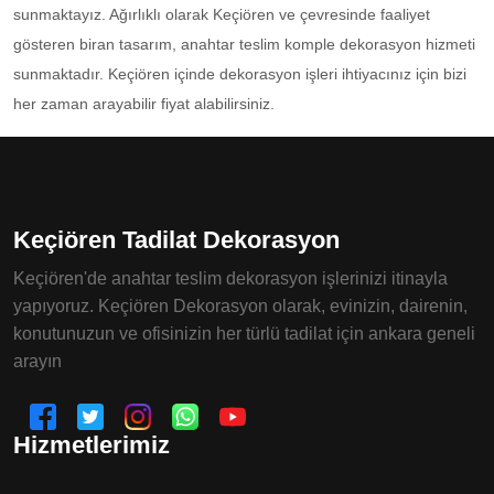
sunmaktayız. Ağırlıklı olarak Keçiören ve çevresinde faaliyet
gösteren biran tasarım, anahtar teslim komple dekorasyon hizmeti
sunmaktadır. Keçiören içinde dekorasyon işleri ihtiyacınız için bizi
her zaman arayabilir fiyat alabilirsiniz.
Keçiören Tadilat Dekorasyon
Keçiören'de anahtar teslim dekorasyon işlerinizi itinayla
yapıyoruz. Keçiören Dekorasyon olarak, evinizin, dairenin,
konutunuzun ve ofisinizin her türlü tadilat için ankara geneli
arayın
Hizmetlerimiz