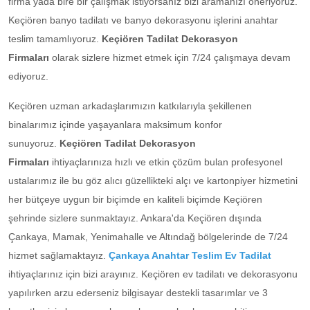
firma yada bire bir çalışmak istiyorsanız bizi aramanızı öneriyoruz.
Keçiören banyo tadilatı ve banyo dekorasyonu işlerini anahtar
teslim tamamlıyoruz.
Keçiören Tadilat Dekorasyon
Firmaları
olarak sizlere hizmet etmek için 7/24 çalışmaya devam
ediyoruz.
Keçiören uzman arkadaşlarımızın katkılarıyla şekillenen
binalarımız içinde yaşayanlara maksimum konfor
sunuyoruz.
Keçiören Tadilat Dekorasyon
Firmaları
ihtiyaçlarınıza hızlı ve etkin çözüm bulan profesyonel
ustalarımız ile bu göz alıcı güzellikteki alçı ve kartonpiyer hizmetini
her bütçeye uygun bir biçimde en kaliteli biçimde Keçiören
şehrinde sizlere sunmaktayız. Ankara'da Keçiören dışında
Çankaya, Mamak, Yenimahalle ve Altındağ bölgelerinde de 7/24
hizmet sağlamaktayız.
Çankaya Anahtar Teslim Ev Tadilat
ihtiyaçlarınız için bizi arayınız. Keçiören ev tadilatı ve dekorasyonu
yapılırken arzu ederseniz bilgisayar destekli tasarımlar ve 3