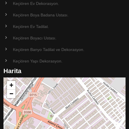
Keçiören Ev Dekorasyon.
Keçiören Boya Badana Ustası.
Keçiören Ev Tadilat.
Keçiören Boyacı Ustası.
Keçiören Banyo Tadilat ve Dekorasyon.
Keçiören Yapı Dekorasyon.
Harita
+
−