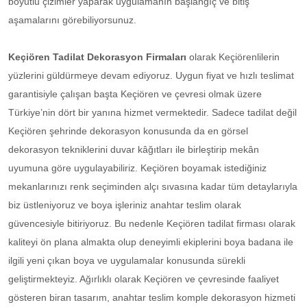
boyutlu çizimler yaparak uygulamanın başlangıç ve bitiş
aşamalarını görebiliyorsunuz.
Keçiören Tadilat Dekorasyon Firmaları
olarak Keçiörenlilerin
yüzlerini güldürmeye devam ediyoruz. Uygun fiyat ve hızlı teslimat
garantisiyle çalışan başta Keçiören ve çevresi olmak üzere
Türkiye’nin dört bir yanına hizmet vermektedir. Sadece tadilat değil
Keçiören şehrinde dekorasyon konusunda da en görsel
dekorasyon tekniklerini duvar kâğıtları ile birleştirip mekân
uyumuna göre uygulayabiliriz. Keçiören boyamak istediğiniz
mekanlarınızı renk seçiminden alçı sıvasına kadar tüm detaylarıyla
biz üstleniyoruz ve boya işleriniz anahtar teslim olarak
güvencesiyle bitiriyoruz. Bu nedenle Keçiören tadilat firması olarak
kaliteyi ön plana almakta olup deneyimli ekiplerini boya badana ile
ilgili yeni çıkan boya ve uygulamalar konusunda sürekli
geliştirmekteyiz. Ağırlıklı olarak Keçiören ve çevresinde faaliyet
gösteren biran tasarım, anahtar teslim komple dekorasyon hizmeti