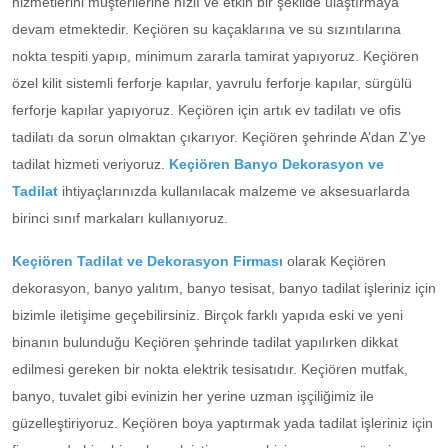
hizmetlerini müşterilerine hızlı ve etkin bir şekilde ulaştırmaya
devam etmektedir. Keçiören su kaçaklarına ve su sızıntılarına
nokta tespiti yapıp, minimum zararla tamirat yapıyoruz. Keçiören
özel kilit sistemli ferforje kapılar, yavrulu ferforje kapılar, sürgülü
ferforje kapılar yapıyoruz. Keçiören için artık ev tadilatı ve ofis
tadilatı da sorun olmaktan çıkarıyor. Keçiören şehrinde A’dan Z’ye
tadilat hizmeti veriyoruz.
Keçiören Banyo Dekorasyon ve
Tadilat
ihtiyaçlarınızda kullanılacak malzeme ve aksesuarlarda
birinci sınıf markaları kullanıyoruz.
Keçiören Tadilat ve Dekorasyon Firması
olarak Keçiören
dekorasyon, banyo yalıtım, banyo tesisat, banyo tadilat işleriniz için
bizimle iletişime geçebilirsiniz. Birçok farklı yapıda eski ve yeni
binanın bulunduğu Keçiören şehrinde tadilat yapılırken dikkat
edilmesi gereken bir nokta elektrik tesisatıdır. Keçiören mutfak,
banyo, tuvalet gibi evinizin her yerine uzman işçiliğimiz ile
güzelleştiriyoruz. Keçiören boya yaptırmak yada tadilat işleriniz için