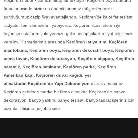
Keçiören hedef kitlemize hitap etmekteyiz. Keçiören boya badana
firmaları içinde bizim en önemli farkımız müşterilerimize
sunduğumuz cazip fiyat avantajlarıdır. Keçiören’de kalorifer tesisat
radyatör temizlemelerini yapıyoruz. Keçiören ilçesinde en iyi
fayansçı ustalarımız ile yerinize gelip hesap çıkartıp fiyat teklifimizi
verelim. Hizmetlerimiz arasında
Keçiören ısı yalıtım, Keçiören
mantolama, Keçiören boya, Keçiören dekoratif boya, Keçiören
asma tavan, Keçiören dekorasyon, Keçiören alçıpan, Keçiören
seramik, Keçiören laminant, Keçiören parke, Keçiören
Amerikan kapı, Keçiören duvar kağıdı, yer
almaktadır. Keçiören’de Yapı Dekorasyon
olarak amacımız
Keçiören şehrinde marka bir firma olmaktır. Keçiören’de banyo
dekorasyon, banyo yalıtım, banyo tesisat, banyo tadilat işleriniz için
bizimle iletişime geçebilirsiniz.