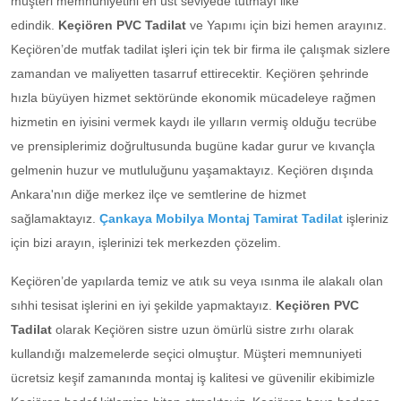
müşteri memnuniyetini en üst seviyede tutmayı ilke
edindik.
Keçiören PVC Tadilat
ve Yapımı için bizi hemen arayınız.
Keçiören’de mutfak tadilat işleri için tek bir firma ile çalışmak sizlere
zamandan ve maliyetten tasarruf ettirecektir. Keçiören şehrinde
hızla büyüyen hizmet sektöründe ekonomik mücadeleye rağmen
hizmetin en iyisini vermek kaydı ile yılların vermiş olduğu tecrübe
ve prensiplerimiz doğrultusunda bugüne kadar gurur ve kıvançla
gelmenin huzur ve mutluluğunu yaşamaktayız. Keçiören dışında
Ankara'nın diğe merkez ilçe ve semtlerine de hizmet
sağlamaktayız.
Çankaya Mobilya Montaj Tamirat Tadilat
işleriniz
için bizi arayın, işlerinizi tek merkezden çözelim.
Keçiören’de yapılarda temiz ve atık su veya ısınma ile alakalı olan
sıhhi tesisat işlerini en iyi şekilde yapmaktayız.
Keçiören PVC
Tadilat
olarak Keçiören sistre uzun ömürlü sistre zırhı olarak
kullandığı malzemelerde seçici olmuştur. Müşteri memnuniyeti
ücretsiz keşif zamanında montaj iş kalitesi ve güvenilir ekibimizle