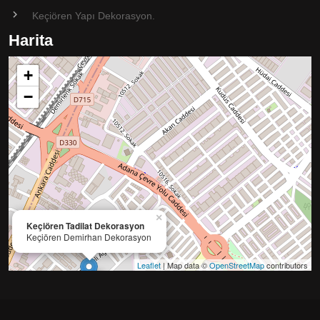
Keçiören Yapı Dekorasyon.
Harita
+
−
×
Keçiören Tadilat Dekorasyon
Keçiören Demirhan Dekorasyon
Leaflet
| Map data ©
OpenStreetMap
contributors