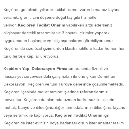
Keçiören genelinde yıllardır tadilat hizmet veren firmamız fayans,
seramik, granit, çini döşeme doğal taş gibi hizmetler
veriyor.
Keçiören Tadilat Onarım
yapılırken arzu ederseniz
bilgisayar destekli tasarımlar ve 3 boyutlu çizimler yaparak
uygulamanın başlangıç ve bitiş aşamalarını görebiliyorsunuz.
Keçiören’de size özel çizimlerden klasik motiflere kadar hemen her
türlü ferforje kapılar üretiyoruz.
Keçiören Yapı Dekorasyon Firmaları
arasında özenli ve
hassasiyet çerçevesindeki çalışmaları ile öne çıkan Demirhan
Dekorasyon; Keçiören ve tüm Türkiye genelinde çözümlemektedir.
Keçiören ilçesinde tadilat tamirat işlerinde referanslarımız
mevcuttur. Keçiören da alanında uzman kadromuz ile sizlerin
mutfak, banyo ve dilediğiniz diğer tüm odalarınızı dilediğiniz fayans
veya seramik ile kaplıyoruz.
Keçiören Tadilat Onarım
için
Keçiören’de ister evinizin boya badanası olsun ister anahtar teslim