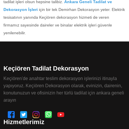
tadilat işleri olsun hepsine talibiz.
Ankara Geneli Tadilat ve
Dekorasyon İşleri
için bir tek Demirhan Dekorasyon yeter. Elektrik
tesisatının yanında Keçiören dekorasyon hizmeti de veren
firmamız sayesinde daireler ve binalar elektrik işleri güvenle
yenilenebilir.
Keçiören Tadilat Dekorasyon
Keçiören'de anahtar teslim dekorasyon işlerinizi itinayla
yapıyoruz. Keçiören Dekorasyon olarak, evinizin, dairenin,
konutunuzun ve ofisinizin her türlü tadilat için ankara geneli
arayın
Hizmetlerimiz