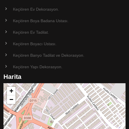
Keçiören Ev Dekorasyon.
Keçiören Boya Badana Ustası.
Keçiören Ev Tadilat.
Keçiören Boyacı Ustası.
Keçiören Banyo Tadilat ve Dekorasyon.
Keçiören Yapı Dekorasyon.
Harita
+
−